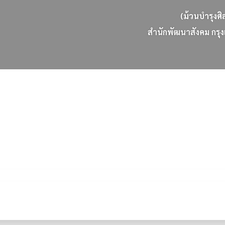
(ม้วนบำรุงศิ
ส
น
ก
พ
ฒ
น
า
ส
ง
ค
ม
ก
ร
ง