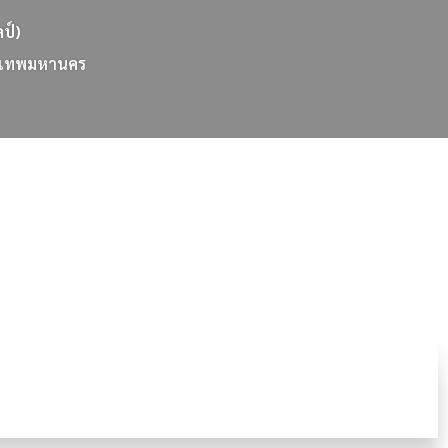
ลป์)
เ
ท
พ
ม
ห
า
น
ค
ร