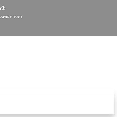
ลป์)
เ
ท
พ
ม
ห
า
น
ค
ร