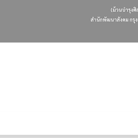
(ม้วนบำรุงศิ
ส
น
ก
พ
ฒ
น
า
ส
ง
ค
ม
ก
ร
ง