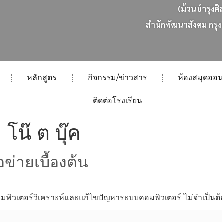
(ม้วนบำรุงศิ
ส
น
ก
พ
ฒ
น
า
ส
ง
ค
ม
ก
ร
ง
หลักสูตร
กิจกรรม/ข่าวสาร
ห้องสมุดออน
ติดต่อโรงเรียน
 โน๊ ต บุ๊ค
ข่ายเบื้องต้น
ิวเตอร์วิเคราะห์และแก้ไขปัญหาระบบคอมพิวเตอร์ ไม่จำเป็นต้อ