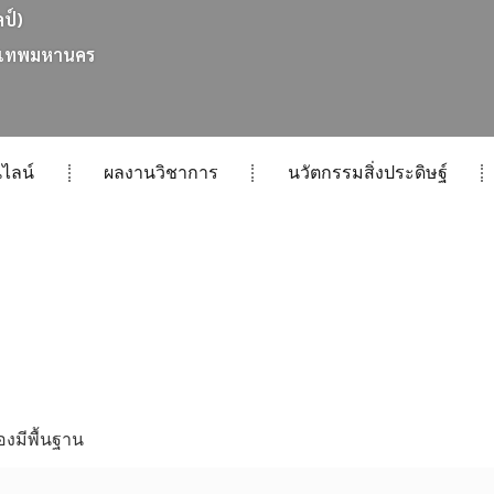
ลป์)
เ
ท
พ
ม
ห
า
น
ค
ร
ไลน์
ผลงานวิชาการ
นวัตกรรมสิ่งประดิษฐ์
งมีพื้นฐาน