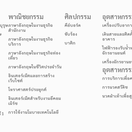
พาณิชยกรรม
ศิลปกรรม
อุตสาหกร
ุรุษ
ภาษาอังกฤษในงานธุรกิจ
คีย์บอร์ด
เครื่องปรับอาก
สำนักงาน
ษ
ขับร้อง
เดินสายและติดต
ภาษาอังกฤษในงานธุรกิจ
อาคาร
บาติก
บริการ
ไฟฟ้ารองรับน้ำ
ภาษาอังกฤษในงานธุรกิจท่อง
จักรยานยนต์
เที่ยว
เครื่องจักรยานย
ภาษาอังกฤษในชีวิตประจำวัน
อุตสาหกรรม
อินเตอร์เน็ตและการสร้าง
การบริการเพื่
เว็บไซต์
การนวดสวีดิช
โหราศาสตร์ประยุกต์
นวดฝ่าเท้าเพื่อ
อินเตอร์เน็ตสำหรับงานอีคอม
เมิร์ช
การใช้งานโมบายเทคโนโลยี
ี 1