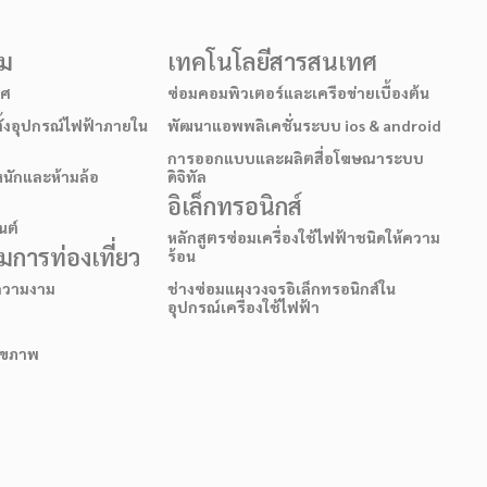
รม
เทคโนโลยีสารสนเทศ
าศ
ซ่อมคอมพิวเตอร์และเครือข่ายเบื้องต้น
ั้งอุปกรณ์ไฟฟ้าภายใน
พัฒนาแอพพลิเคชั่นระบบ ios & android
การออกแบบและผลิตสื่อโฆษณาระบบ
หนักและห้ามล้อ
ดิจิทัล
อิเล็กทรอนิกส์
นต์
หลักสูตรซ่อมเครื่องใช้ไฟฟ้าชนิดให้ความ
การท่องเที่ยว
ร้อน
อความงาม
ช่างซ่อมแผงวงจรอิเล็กทรอนิกส์ใน
อุปกรณ์เครื่องใช้ไฟฟ้า
สุขภาพ