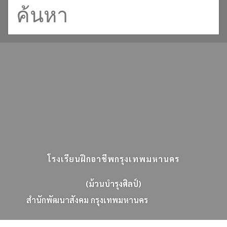
โรงเรียนฝึกอาชีพกรุงเทพมหานคร
(ม้วนบำรุงศิลป์)
ส
น
ก
พ
ฒ
น
า
ส
ง
ค
ม
ก
ร
ง
เ
ท
พ
ม
ห
า
น
ค
ร