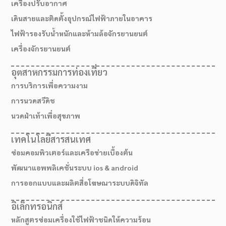
เครื่องปรับอากาศ
เดินสายและติดตั้งอุปกรณ์ไฟฟ้าภายในอาคาร
ไฟฟ้ารองรับน้ำหนักและห้ามล้อจักรยานยนต์
เครื่องจักรยานยนต์
อุตสาหกรรมการท่องเที่ยว
การบริการเพื่อความงาม
การนวดสวีดิช
นวดฝ่าเท้าเพื่อสุขภาพ
เทคโนโลยีสารสนเทศ
ซ่อมคอมพิวเตอร์และเครือข่ายเบื้องต้น
พัฒนาแอพพลิเคชั่นระบบ ios & android
การออกแบบและผลิตสื่อโฆษณาระบบดิจิทัล
อิเล็กทรอนิกส์
เส้นทางมาโรงเรียน
หลักสูตรซ่อมเครื่องใช้ไฟฟ้าชนิดให้ความร้อน