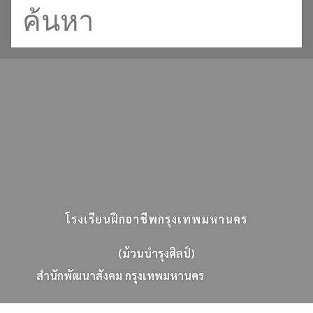
โรงเรียนฝึกอาชีพกรุงเทพมหานคร
(ม้วนบำรุงศิลป์)
ส
น
ก
พ
ฒ
น
า
ส
ง
ค
ม
ก
ร
ง
เ
ท
พ
ม
ห
า
น
ค
ร