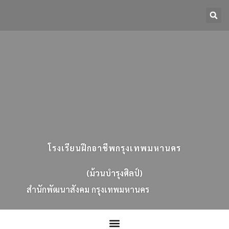
โรงเรียนฝึกอาชีพกรุงเทพมหานคร
(ม้วนบำรุงศิลป์)
ส
น
ก
พ
ฒ
น
า
ส
ง
ค
ม
ก
ร
ง
เ
ท
พ
ม
ห
า
น
ค
ร