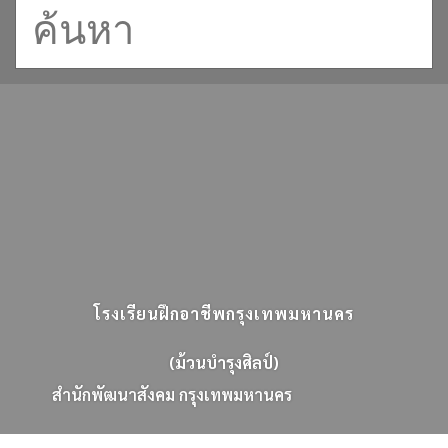
โรงเรียนฝึกอาชีพกรุงเทพมหานคร
(ม้วนบำรุงศิลป์)
ส
น
ก
พ
ฒ
น
า
ส
ง
ค
ม
ก
ร
ง
เ
ท
พ
ม
ห
า
น
ค
ร