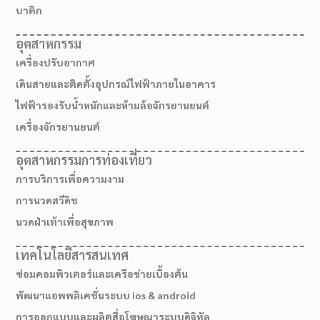
บาติก
อุตสาหกรรม
เครื่องปรับอากาศ
เดินสายและติดตั้งอุปกรณ์ไฟฟ้าภายในอาคาร
ไฟฟ้ารองรับน้ำหนักและห้ามล้อจักรยานยนต์
เครื่องจักรยานยนต์
อุตสาหกรรมการท่องเที่ยว
การบริการเพื่อความงาม
การนวดสวีดิช
นวดฝ่าเท้าเพื่อสุขภาพ
เส้นทางมาโรงเรียน
เทคโนโลยีสารสนเทศ
ซ่อมคอมพิวเตอร์และเครือข่ายเบื้องต้น
พัฒนาแอพพลิเคชั่นระบบ ios & android
การออกแบบและผลิตสื่อโฆษณาระบบดิจิทัล