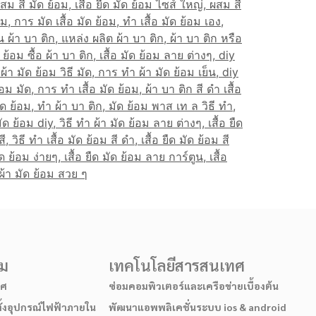
รม
เทคโนโลยีสารสนเทศ
าศ
ซ่อมคอมพิวเตอร์และเครือข่ายเบื้องต้น
ั้งอุปกรณ์ไฟฟ้าภายใน
พัฒนาแอพพลิเคชั่นระบบ ios & android