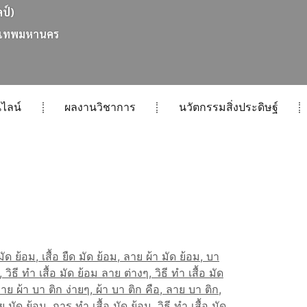
ลป์)
เ
ท
พ
ม
ห
า
น
ค
ร
ไลน์
ผลงานวิชาการ
นวัตกรรมสิ่งประดิษฐ์