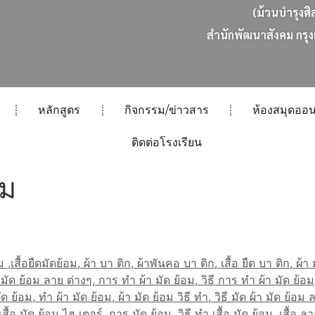
(ม้วนบำรุงศิ
ส
น
ก
พ
ฒ
น
า
ส
ง
ค
ม
ก
ร
ง
หลักสูตร
กิจกรรม/ข่าวสาร
ห้องสมุดออน
ติดต่อโรงเรียน
อม