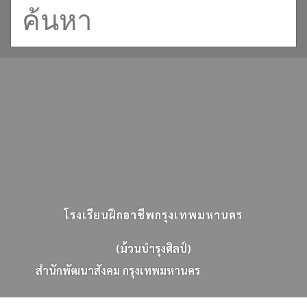
โรงเรียนฝึกอาชีพกรุงเทพมหานคร
(ม้วนบำรุงศิลป์)
ส
น
ก
พ
ฒ
น
า
ส
ง
ค
ม
ก
ร
ง
เ
ท
พ
ม
ห
า
น
ค
ร