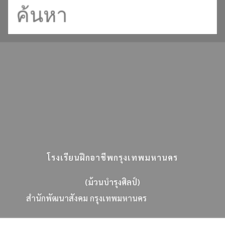
โรงเรียนฝึกอาชีพกรุงเทพมหานคร
(ม้วนบำรุงศิลป์)
ส
น
ก
พ
ฒ
น
า
ส
ง
ค
ม
ก
ร
ง
เ
ท
พ
ม
ห
า
น
ค
ร