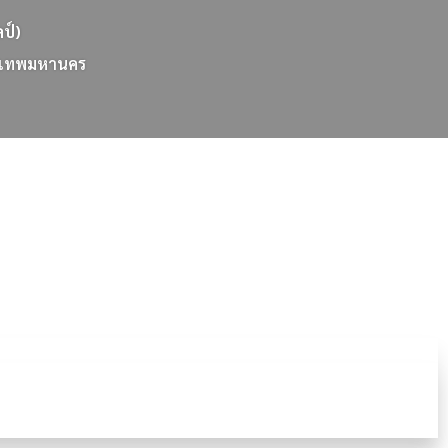
ลป์)
เ
ท
พ
ม
ห
า
น
ค
ร