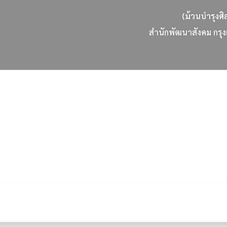
(ม้วนบำรุงศิ
ส
น
ก
พ
ฒ
น
า
ส
ง
ค
ม
ก
ร
ง