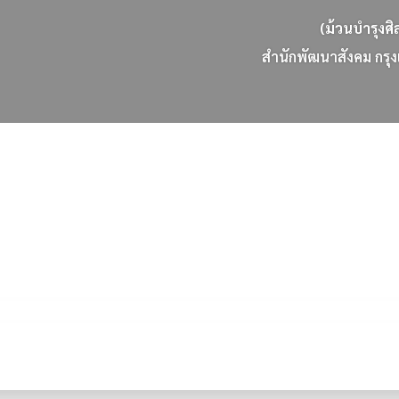
(ม้วนบำรุงศิ
ส
น
ก
พ
ฒ
น
า
ส
ง
ค
ม
ก
ร
ง