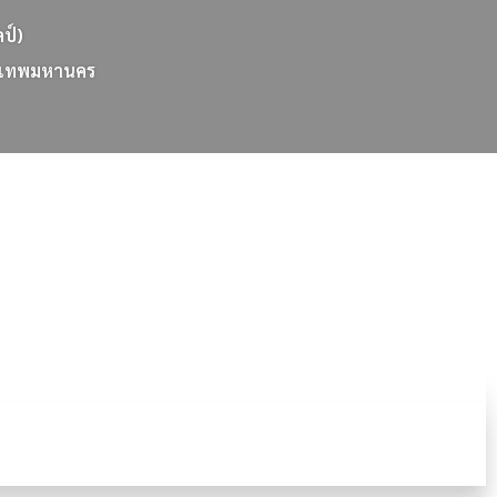
ลป์)
เ
ท
พ
ม
ห
า
น
ค
ร