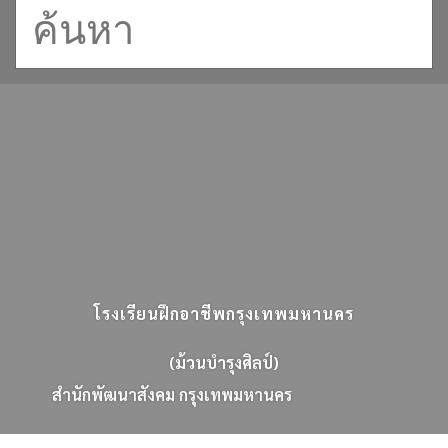
โรงเรียนฝึกอาชีพกรุงเทพมหานคร
(ม้วนบำรุงศิลป์)
ส
น
ก
พ
ฒ
น
า
ส
ง
ค
ม
ก
ร
ง
เ
ท
พ
ม
ห
า
น
ค
ร