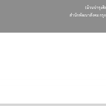
(ม้วนบำรุงศิ
ส
น
ก
พ
ฒ
น
า
ส
ง
ค
ม
ก
ร
ง