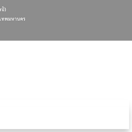
ลป์)
เ
ท
พ
ม
ห
า
น
ค
ร