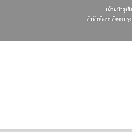
(ม้วนบำรุงศิ
ส
น
ก
พ
ฒ
น
า
ส
ง
ค
ม
ก
ร
ง