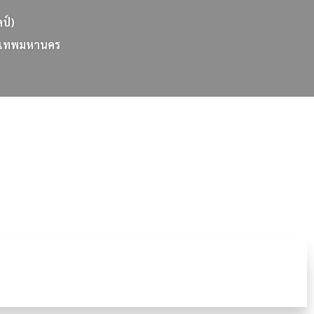
ลป์)
เ
ท
พ
ม
ห
า
น
ค
ร