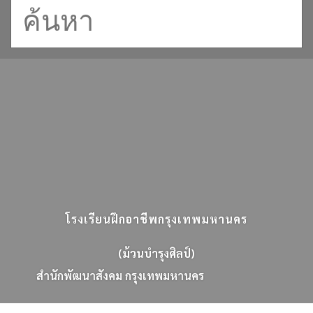
โรงเรียนฝึกอาชีพกรุงเทพมหานคร
(ม้วนบำรุงศิลป์)
ส
น
ก
พ
ฒ
น
า
ส
ง
ค
ม
ก
ร
ง
เ
ท
พ
ม
ห
า
น
ค
ร