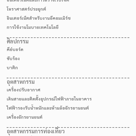
โหราศาสตร์ประยุกต์
อินเตอร์เน็ตสำหรับงานอีคอมเมิร์ช
การใช้งานโมบายเทคโนโลยี
ศิลปกรรม
คีย์บอร์ด
ขับร้อง
บาติก
อุตสาหกรรม
เครื่องปรับอากาศ
สมัครเรียน
เดินสายและติดตั้งอุปกรณ์ไฟฟ้าภายในอาคาร
ไฟฟ้ารองรับน้ำหนักและห้ามล้อจักรยานยนต์
เครื่องจักรยานยนต์
อุตสาหกรรมการท่องเที่ยว