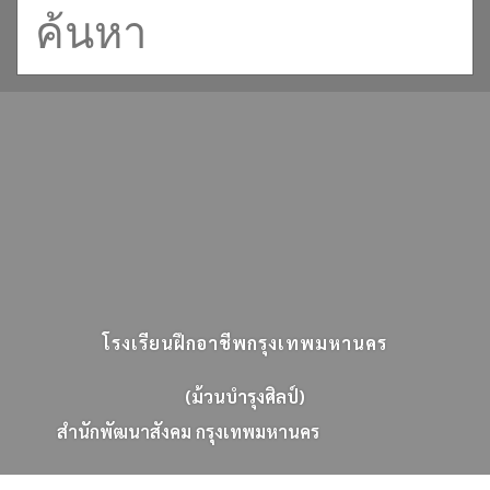
โรงเรียนฝึกอาชีพกรุงเทพมหานคร
(ม้วนบำรุงศิลป์)
ส
น
ก
พ
ฒ
น
า
ส
ง
ค
ม
ก
ร
ง
เ
ท
พ
ม
ห
า
น
ค
ร