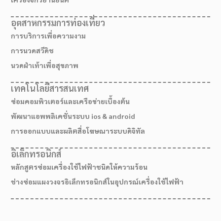
อุตสาหกรรมการท่องเที่ยว
การบริการเพื่อความงาม
การนวดสวีดิช
นวดฝ่าเท้าเพื่อสุขภาพ
เทคโนโลยีสารสนเทศ
ซ่อมคอมพิวเตอร์และเครือข่ายเบื้องต้น
พัฒนาแอพพลิเคชั่นระบบ ios & android
การออกแบบและผลิตสื่อโฆษณาระบบดิจิทัล
อิเล็กทรอนิกส์
เส้นทางมาโรงเรียน
หลักสูตรซ่อมเครื่องใช้ไฟฟ้าชนิดให้ความร้อน
ช่างซ่อมแผงวงจรอิเล็กทรอนิกส์ในอุปกรณ์เครื่องใช้ไฟฟ้า