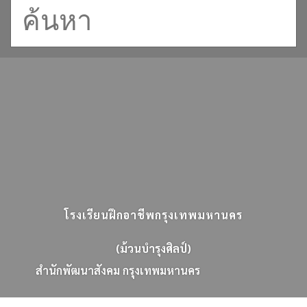
โรงเรียนฝึกอาชีพกรุงเทพมหานคร
(ม้วนบำรุงศิลป์)
ส
น
ก
พ
ฒ
น
า
ส
ง
ค
ม
ก
ร
ง
เ
ท
พ
ม
ห
า
น
ค
ร