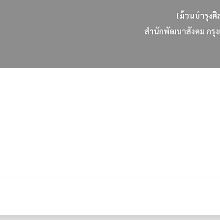
(ม้วนบำรุงศิ
ส
น
ก
พ
ฒ
น
า
ส
ง
ค
ม
ก
ร
ง