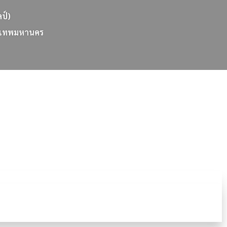
ลป์)
เ
ท
พ
ม
ห
า
น
ค
ร