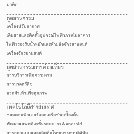
บาติก
อุตสาหกรรม
เครื่องปรับอากาศ
เดินสายและติดตั้งอุปกรณ์ไฟฟ้าภายในอาคาร
ไฟฟ้ารองรับน้ำหนักและห้ามล้อจักรยานยนต์
เครื่องจักรยานยนต์
อุตสาหกรรมการท่องเที่ยว
การบริการเพื่อความงาม
การนวดสวีดิช
นวดฝ่าเท้าเพื่อสุขภาพ
เส้นทางมาโรงเรียน
เทคโนโลยีสารสนเทศ
ซ่อมคอมพิวเตอร์และเครือข่ายเบื้องต้น
พัฒนาแอพพลิเคชั่นระบบ ios & android
การออกแบบและผลิตสื่อโฆษณาระบบดิจิทัล