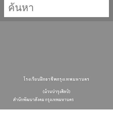
โรงเรียนฝึกอาชีพกรุงเทพมหานคร
(ม้วนบำรุงศิลป์)
ส
น
ก
พ
ฒ
น
า
ส
ง
ค
ม
ก
ร
ง
เ
ท
พ
ม
ห
า
น
ค
ร