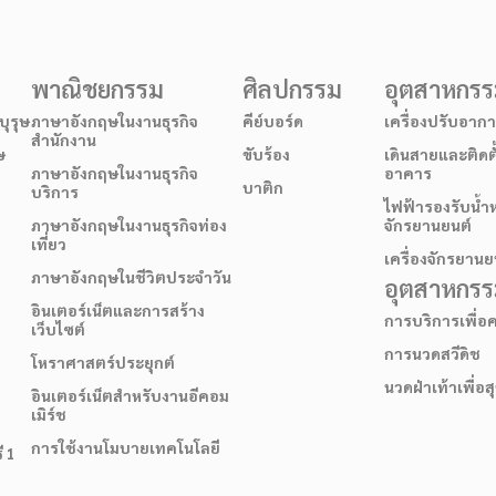
พาณิชยกรรม
ศิลปกรรม
อุตสาหกร
ุรุษ
ภาษาอังกฤษในงานธุรกิจ
คีย์บอร์ด
เครื่องปรับอาก
สำนักงาน
ษ
ขับร้อง
เดินสายและติดต
ภาษาอังกฤษในงานธุรกิจ
อาคาร
บาติก
บริการ
ไฟฟ้ารองรับน้ำ
ภาษาอังกฤษในงานธุรกิจท่อง
จักรยานยนต์
เที่ยว
เครื่องจักรยานย
ภาษาอังกฤษในชีวิตประจำวัน
อุตสาหกรรม
อินเตอร์เน็ตและการสร้าง
การบริการเพื่
เว็บไซต์
การนวดสวีดิช
โหราศาสตร์ประยุกต์
นวดฝ่าเท้าเพื่อ
อินเตอร์เน็ตสำหรับงานอีคอม
เมิร์ช
การใช้งานโมบายเทคโนโลยี
ี 1