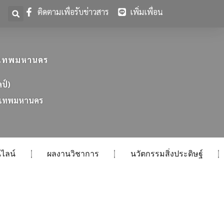
ติดตามเพื่อรับข่าวสาร
เพิ่มเพื่อน
ุงเทพมหานคร
ลป์)
เ
ท
พ
ม
ห
า
น
ค
ร
ไลน์
ผลงานวิชาการ
นวัตกรรมสิ่งประดิษฐ์