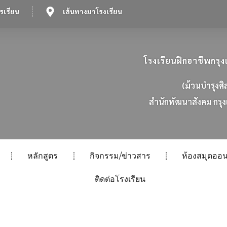
รเรียน
เส้นทางมาโรงเรียน
โรงเรียนฝึกอาชีพกร
(ม้วนบำรุงศิ
ส
น
ก
พ
ฒ
น
า
ส
ง
ค
ม
ก
ร
ง
หลักสูตร
กิจกรรม/ข่าวสาร
ห้องสมุดออน
ติดต่อโรงเรียน