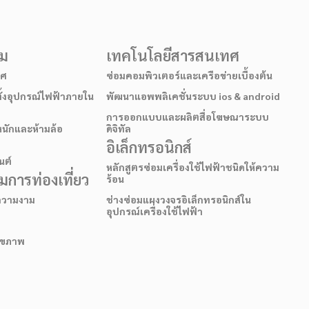
รม
เทคโนโลยีสารสนเทศ
าศ
ซ่อมคอมพิวเตอร์และเครือข่ายเบื้องต้น
ั้งอุปกรณ์ไฟฟ้าภายใน
พัฒนาแอพพลิเคชั่นระบบ ios & android
การออกแบบและผลิตสื่อโฆษณาระบบ
หนักและห้ามล้อ
ดิจิทัล
อิเล็กทรอนิกส์
นต์
หลักสูตรซ่อมเครื่องใช้ไฟฟ้าชนิดให้ความ
การท่องเที่ยว
ร้อน
อความงาม
ช่างซ่อมแผงวงจรอิเล็กทรอนิกส์ใน
อุปกรณ์เครื่องใช้ไฟฟ้า
สุขภาพ