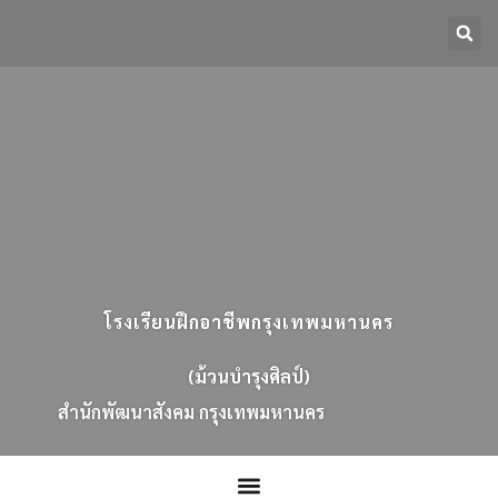
โรงเรียนฝึกอาชีพกรุงเทพมหานคร
(ม้วนบำรุงศิลป์)
ส
น
ก
พ
ฒ
น
า
ส
ง
ค
ม
ก
ร
ง
เ
ท
พ
ม
ห
า
น
ค
ร