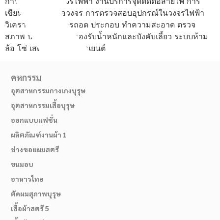
การทำงานของวงจรไฟฟ้า งานบริการจุดตัดต่อสายไฟ การ
เขียนวงจร การต่อวงจร การตรวจสอบอุปกรณ์ในวงจรไฟฟ้า
วิเคราะห์ปัญหา การถอด ประกอบ ทำความสะอาด ตรวจ
สภาพ ปรับแต่งระบบรองรับน้ำหนักและบังคับเลี้ยว ระบบห้าม
ล้อ โซ่ เสตอร์ รถจักรยานยนต์
คหกรรม
อุตสาหกรรมกางเกงบุรุษ
อุตสาหกรรมเสื้อบุรุษ
ออกแบบแฟชั่น
ผลิตภัณฑ์งานผ้า 1
02-514-1840
ช่างซอยผมสตรี
ขนมอบ
อาหารไทย
ตัดผมสุภาพบุรุษ
เสื้อผ้าสตรี 5