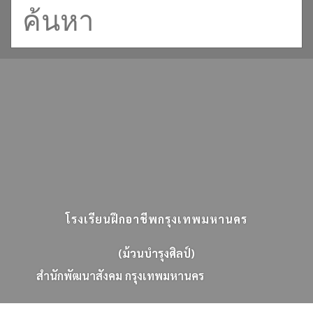
โรงเรียนฝึกอาชีพกรุงเทพมหานคร
(ม้วนบำรุงศิลป์)
ส
น
ก
พ
ฒ
น
า
ส
ง
ค
ม
ก
ร
ง
เ
ท
พ
ม
ห
า
น
ค
ร