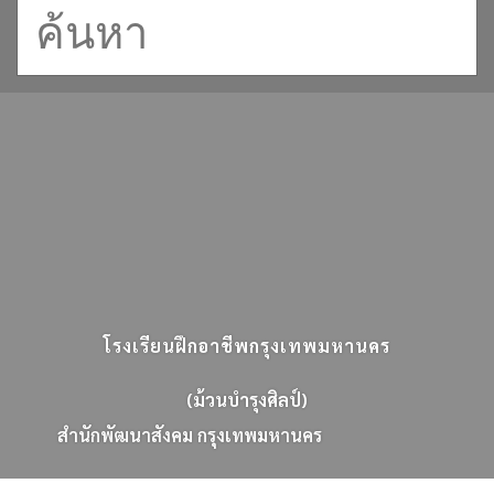
โรงเรียนฝึกอาชีพกรุงเทพมหานคร
(ม้วนบำรุงศิลป์)
ส
น
ก
พ
ฒ
น
า
ส
ง
ค
ม
ก
ร
ง
เ
ท
พ
ม
ห
า
น
ค
ร