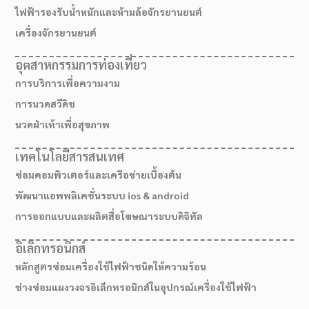
ไฟฟ้ารองรับน้ำหนักและห้ามล้อจักรยานยนต์
เครื่องจักรยานยนต์
อุตสาหกรรมการท่องเที่ยว
การบริการเพื่อความงาม
การนวดสวีดิช
นวดฝ่าเท้าเพื่อสุขภาพ
เทคโนโลยีสารสนเทศ
ซ่อมคอมพิวเตอร์และเครือข่ายเบื้องต้น
พัฒนาแอพพลิเคชั่นระบบ ios & android
การออกแบบและผลิตสื่อโฆษณาระบบดิจิทัล
เส้นทางมาโรงเรียน
อิเล็กทรอนิกส์
หลักสูตรซ่อมเครื่องใช้ไฟฟ้าชนิดให้ความร้อน
ช่างซ่อมแผงวงจรอิเล็กทรอนิกส์ในอุปกรณ์เครื่องใช้ไฟฟ้า