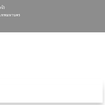
ลป์)
เ
ท
พ
ม
ห
า
น
ค
ร