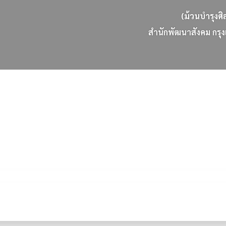
(ม้วนบำรุงศิ
ส
น
ก
พ
ฒ
น
า
ส
ง
ค
ม
ก
ร
ง