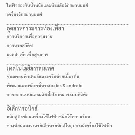
ไฟฟ้ารองรับน้ำหนักและห้ามล้อจักรยานยนต์
เครื่องจักรยานยนต์
อุตสาหกรรมการท่องเที่ยว
การบริการเพื่อความงาม
การนวดสวีดิช
นวดฝ่าเท้าเพื่อสุขภาพ
เทคโนโลยีสารสนเทศ
ซ่อมคอมพิวเตอร์และเครือข่ายเบื้องต้น
พัฒนาแอพพลิเคชั่นระบบ ios & android
การออกแบบและผลิตสื่อโฆษณาระบบดิจิทัล
เส้นทางมาโรงเรียน
อิเล็กทรอนิกส์
หลักสูตรซ่อมเครื่องใช้ไฟฟ้าชนิดให้ความร้อน
ช่างซ่อมแผงวงจรอิเล็กทรอนิกส์ในอุปกรณ์เครื่องใช้ไฟฟ้า