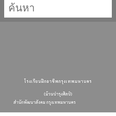
โรงเรียนฝึกอาชีพกรุงเทพมหานคร
(ม้วนบำรุงศิลป์)
ส
น
ก
พ
ฒ
น
า
ส
ง
ค
ม
ก
ร
ง
เ
ท
พ
ม
ห
า
น
ค
ร