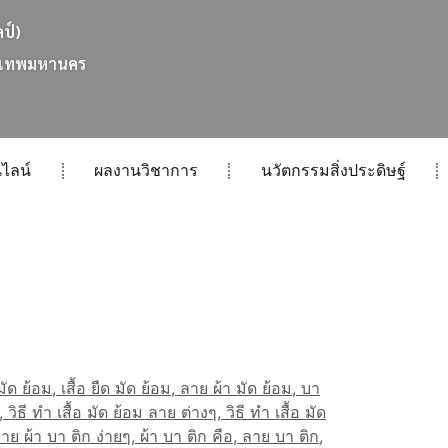
ลป์)
เ
ท
พ
ม
ห
า
น
ค
ร
ไลน์
ผลงานวิชาการ
นวัตกรรมสิ่งประดิษฐ์