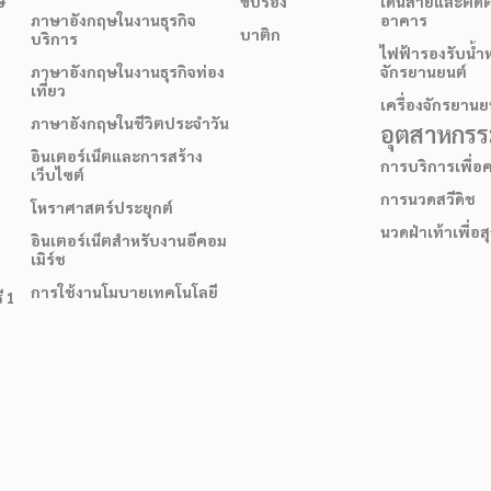
ษ
ขับร้อง
เดินสายและติดต
ภาษาอังกฤษในงานธุรกิจ
อาคาร
บาติก
บริการ
ไฟฟ้ารองรับน้ำ
ภาษาอังกฤษในงานธุรกิจท่อง
จักรยานยนต์
เที่ยว
เครื่องจักรยานย
ภาษาอังกฤษในชีวิตประจำวัน
อุตสาหกรรม
อินเตอร์เน็ตและการสร้าง
การบริการเพื่
เว็บไซต์
การนวดสวีดิช
โหราศาสตร์ประยุกต์
นวดฝ่าเท้าเพื่อ
อินเตอร์เน็ตสำหรับงานอีคอม
เมิร์ช
การใช้งานโมบายเทคโนโลยี
ี 1