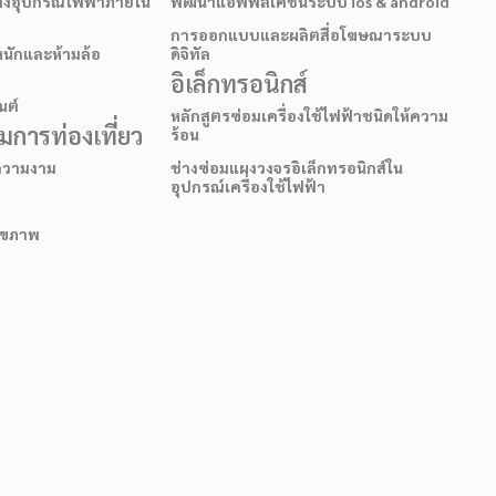
ั้งอุปกรณ์ไฟฟ้าภายใน
พัฒนาแอพพลิเคชั่นระบบ ios & android
การออกแบบและผลิตสื่อโฆษณาระบบ
หนักและห้ามล้อ
ดิจิทัล
อิเล็กทรอนิกส์
นต์
หลักสูตรซ่อมเครื่องใช้ไฟฟ้าชนิดให้ความ
การท่องเที่ยว
ร้อน
อความงาม
ช่างซ่อมแผงวงจรอิเล็กทรอนิกส์ใน
อุปกรณ์เครื่องใช้ไฟฟ้า
สุขภาพ