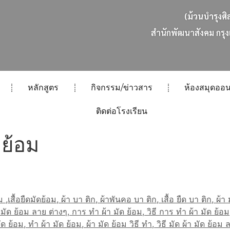
(ม้วนบำรุงศิ
ส
น
ก
พ
ฒ
น
า
ส
ง
ค
ม
ก
ร
ง
หลักสูตร
กิจกรรม/ข่าวสาร
ห้องสมุดออน
ติดต่อโรงเรียน
 ย้อม