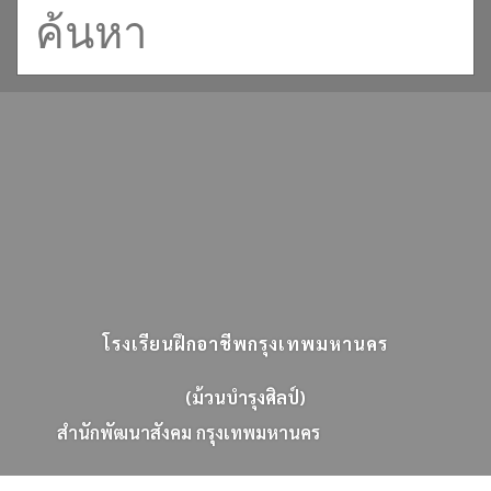
โรงเรียนฝึกอาชีพกรุงเทพมหานคร
(ม้วนบำรุงศิลป์)
ส
น
ก
พ
ฒ
น
า
ส
ง
ค
ม
ก
ร
ง
เ
ท
พ
ม
ห
า
น
ค
ร