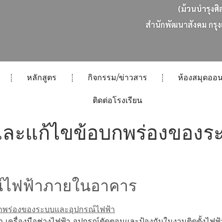
(ม้วนบำรุงศิ
ส
น
ก
พ
ฒ
น
า
ส
ง
ค
ม
ก
ร
ง
หลักสูตร
กิจกรรม/ข่าวสาร
ห้องสมุดออน
ติดต่อโรงเรียน
ละแก้ไขข้อบกพร่องของร
รณ์ไฟฟ้าภายในอาคาร
า เครื่องมือช่างไฟฟ้า อุปกรณ์ตัดตอนและป้องกันในงานติดตั้งไฟ