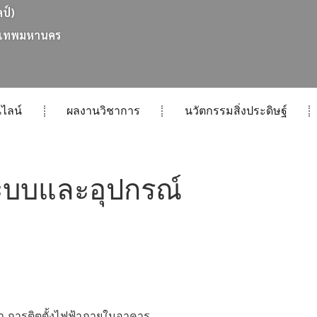
ลป์)
เ
ท
พ
ม
ห
า
น
ค
ร
ไลน์
ผลงานวิชาการ
นวัตกรรมสิ่งประดิษฐ์
ะบบและอุปกรณ์
ฟ้า การติตตั้งไฟฟ้าภายในอาคาร