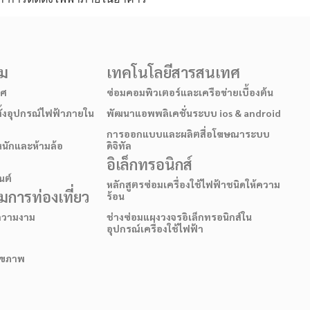
รม
เทคโนโลยีสารสนเทศ
าศ
ซ่อมคอมพิวเตอร์และเครือข่ายเบื้องต้น
ั้งอุปกรณ์ไฟฟ้าภายใน
พัฒนาแอพพลิเคชั่นระบบ ios & android
การออกแบบและผลิตสื่อโฆษณาระบบ
หนักและห้ามล้อ
ดิจิทัล
อิเล็กทรอนิกส์
นต์
หลักสูตรซ่อมเครื่องใช้ไฟฟ้าชนิดให้ความ
การท่องเที่ยว
ร้อน
อความงาม
ช่างซ่อมแผงวงจรอิเล็กทรอนิกส์ใน
อุปกรณ์เครื่องใช้ไฟฟ้า
สุขภาพ