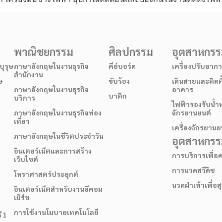
พาณิชยกรรม
ศิลปกรรม
อุตสาหกร
ุรุษ
ภาษาอังกฤษในงานธุรกิจ
คีย์บอร์ด
เครื่องปรับอาก
สำนักงาน
ษ
ขับร้อง
เดินสายและติดต
ภาษาอังกฤษในงานธุรกิจ
อาคาร
บาติก
บริการ
ไฟฟ้ารองรับน้ำ
ภาษาอังกฤษในงานธุรกิจท่อง
จักรยานยนต์
เที่ยว
เครื่องจักรยานย
ภาษาอังกฤษในชีวิตประจำวัน
อุตสาหกรรม
อินเตอร์เน็ตและการสร้าง
การบริการเพื่
เว็บไซต์
การนวดสวีดิช
โหราศาสตร์ประยุกต์
นวดฝ่าเท้าเพื่อ
อินเตอร์เน็ตสำหรับงานอีคอม
เมิร์ช
การใช้งานโมบายเทคโนโลยี
ี 1