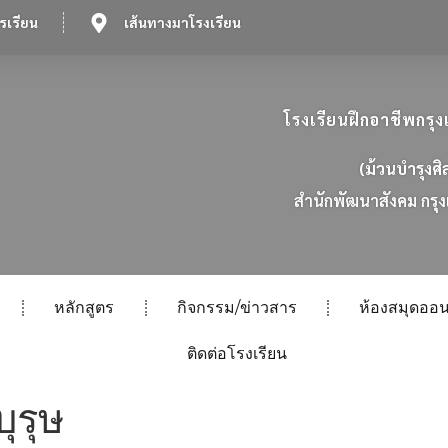
รเรียน
เส้นทางมาโรงเรียน
โรงเรียนฝึกอาชีพกร
(ม้วนบำรุงศิ
ส
น
ก
พ
ฒ
น
า
ส
ง
ค
ม
ก
ร
ง
หลักสูตร
กิจกรรม/ข่าวสาร
ห้องสมุดออน
ติดต่อโรงเรียน
ุรุษ