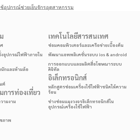
ใช้อุปกรณ์ช่วยเย็บจักรอุตสาหกรรม
รม
เทคโนโลยีสารสนเทศ
าศ
ซ่อมคอมพิวเตอร์และเครือข่ายเบื้องต้น
ั้งอุปกรณ์ไฟฟ้าภายใน
พัฒนาแอพพลิเคชั่นระบบ ios & android
การออกแบบและผลิตสื่อโฆษณาระบบ
หนักและห้ามล้อ
ดิจิทัล
อิเล็กทรอนิกส์
นต์
หลักสูตรซ่อมเครื่องใช้ไฟฟ้าชนิดให้ความ
การท่องเที่ยว
ร้อน
อความงาม
ช่างซ่อมแผงวงจรอิเล็กทรอนิกส์ใน
อุปกรณ์เครื่องใช้ไฟฟ้า
สุขภาพ