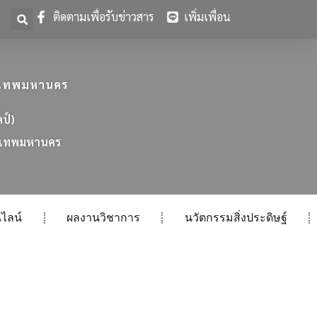
ติดตามเพื่อรับข่าวสาร
เพิ่มเพื่อน
ุงเทพมหานคร
ลป์)
เ
ท
พ
ม
ห
า
น
ค
ร
ไลน์
ผลงานวิชาการ
นวัตกรรมสิ่งประดิษฐ์