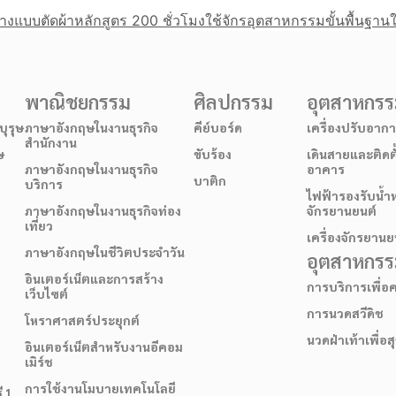
างแบบตัดผ้า
หลักสูตร 200 ชั่วโมง
ใช้จักรอุตสาหกรรมขั้นพื้นฐาน
พาณิชยกรรม
ศิลปกรรม
อุตสาหกร
ุรุษ
ภาษาอังกฤษในงานธุรกิจ
คีย์บอร์ด
เครื่องปรับอาก
สำนักงาน
ษ
ขับร้อง
เดินสายและติดต
ภาษาอังกฤษในงานธุรกิจ
อาคาร
บาติก
บริการ
ไฟฟ้ารองรับน้ำ
ภาษาอังกฤษในงานธุรกิจท่อง
จักรยานยนต์
เที่ยว
เครื่องจักรยานย
ภาษาอังกฤษในชีวิตประจำวัน
อุตสาหกรรม
อินเตอร์เน็ตและการสร้าง
การบริการเพื่
เว็บไซต์
การนวดสวีดิช
โหราศาสตร์ประยุกต์
นวดฝ่าเท้าเพื่อ
อินเตอร์เน็ตสำหรับงานอีคอม
เมิร์ช
การใช้งานโมบายเทคโนโลยี
ี 1