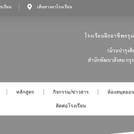
รเรียน
เส้นทางมาโรงเรียน
โรงเรียนฝึกอาชีพกร
(ม้วนบำรุงศิ
ส
น
ก
พ
ฒ
น
า
ส
ง
ค
ม
ก
ร
ง
หลักสูตร
กิจกรรม/ข่าวสาร
ห้องสมุดออน
ติดต่อโรงเรียน