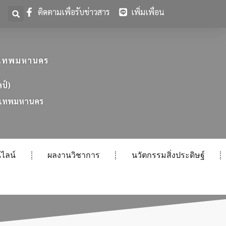
ติดตามเพื่อรับข่าวสาร
เพิ่มเพื่อน
ุงเทพมหานคร
ลป์)
เ
ท
พ
ม
ห
า
น
ค
ร
ไลน์
ผลงานวิชาการ
นวัตกรรมสิ่งประดิษฐ์