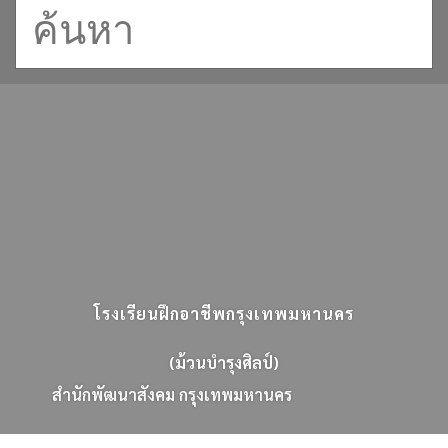
โรงเรียนฝึกอาชีพกรุงเทพมหานคร
(ม้วนบำรุงศิลป์)
ส
น
ก
พ
ฒ
น
า
ส
ง
ค
ม
ก
ร
ง
เ
ท
พ
ม
ห
า
น
ค
ร