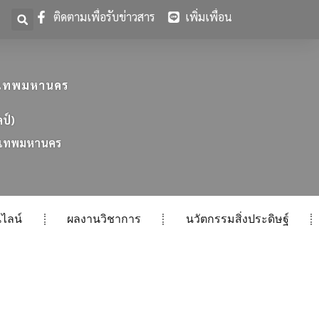
ติดตามเพื่อรับข่าวสาร
เพิ่มเพื่อน
ุงเทพมหานคร
ลป์)
เ
ท
พ
ม
ห
า
น
ค
ร
ไลน์
ผลงานวิชาการ
นวัตกรรมสิ่งประดิษฐ์