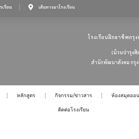
รเรียน
เส้นทางมาโรงเรียน
โรงเรียนฝึกอาชีพกร
(ม้วนบำรุงศิ
ส
น
ก
พ
ฒ
น
า
ส
ง
ค
ม
ก
ร
ง
หลักสูตร
กิจกรรม/ข่าวสาร
ห้องสมุดออน
ติดต่อโรงเรียน