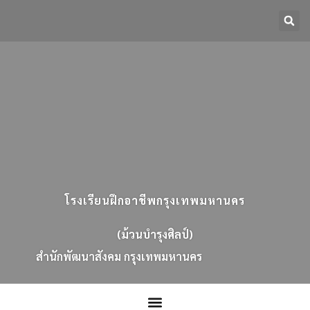
โรงเรียนฝึกอาชีพกรุงเทพมหานคร
(ม้วนบำรุงศิลป์)
ส
น
ก
พ
ฒ
น
า
ส
ง
ค
ม
ก
ร
ง
เ
ท
พ
ม
ห
า
น
ค
ร