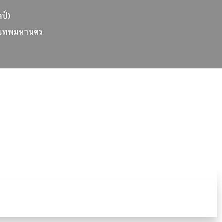
ลป์)
เ
ท
พ
ม
ห
า
น
ค
ร