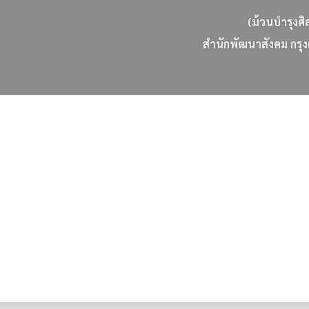
(ม้วนบำรุงศิ
ส
น
ก
พ
ฒ
น
า
ส
ง
ค
ม
ก
ร
ง