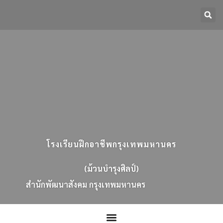
โรงเรียนฝึกอาชีพกรุงเทพมหานคร
(ม้วนบำรุงศิลป์)
ส
น
ก
พ
ฒ
น
า
ส
ง
ค
ม
ก
ร
ง
เ
ท
พ
ม
ห
า
น
ค
ร