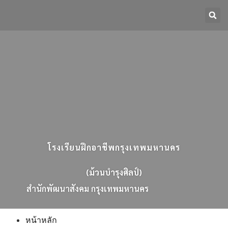
โรงเรียนฝึกอาชีพกรุงเทพมหานคร
(ม้วนบำรุงศิลป์)
ส
น
ก
พ
ฒ
น
า
ส
ง
ค
ม
ก
ร
ง
เ
ท
พ
ม
ห
า
น
ค
ร
หน้าหลัก