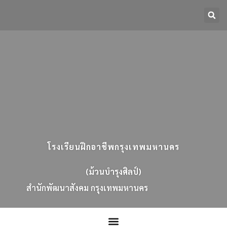
โรงเรียนฝึกอาชีพกรุงเทพมหานคร
(ม้วนบำรุงศิลป์)
ส
น
ก
พ
ฒ
น
า
ส
ง
ค
ม
ก
ร
ง
เ
ท
พ
ม
ห
า
น
ค
ร