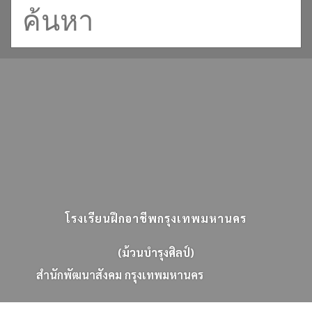
โรงเรียนฝึกอาชีพกรุงเทพมหานคร
(ม้วนบำรุงศิลป์)
ส
น
ก
พ
ฒ
น
า
ส
ง
ค
ม
ก
ร
ง
เ
ท
พ
ม
ห
า
น
ค
ร