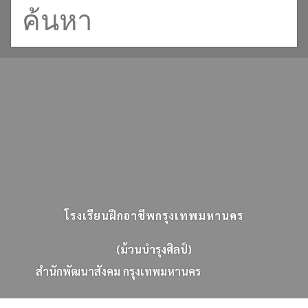
โรงเรียนฝึกอาชีพกรุงเทพมหานคร
(ม้วนบำรุงศิลป์)
ส
น
ก
พ
ฒ
น
า
ส
ง
ค
ม
ก
ร
ง
เ
ท
พ
ม
ห
า
น
ค
ร