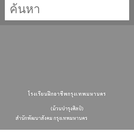
โรงเรียนฝึกอาชีพกรุงเทพมหานคร
(ม้วนบำรุงศิลป์)
ส
น
ก
พ
ฒ
น
า
ส
ง
ค
ม
ก
ร
ง
เ
ท
พ
ม
ห
า
น
ค
ร