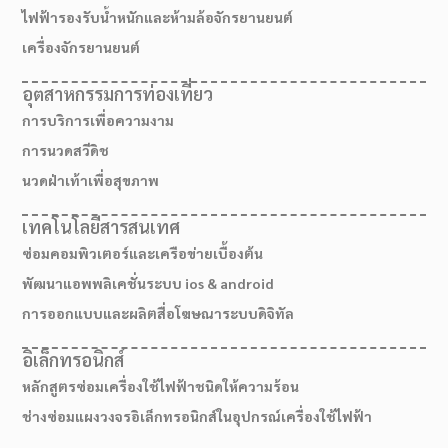
ไฟฟ้ารองรับน้ำหนักและห้ามล้อจักรยานยนต์
เครื่องจักรยานยนต์
อุตสาหกรรมการท่องเที่ยว
การบริการเพื่อความงาม
การนวดสวีดิช
นวดฝ่าเท้าเพื่อสุขภาพ
เทคโนโลยีสารสนเทศ
ซ่อมคอมพิวเตอร์และเครือข่ายเบื้องต้น
พัฒนาแอพพลิเคชั่นระบบ ios & android
การออกแบบและผลิตสื่อโฆษณาระบบดิจิทัล
เส้นทางมาโรงเรียน
อิเล็กทรอนิกส์
หลักสูตรซ่อมเครื่องใช้ไฟฟ้าชนิดให้ความร้อน
ช่างซ่อมแผงวงจรอิเล็กทรอนิกส์ในอุปกรณ์เครื่องใช้ไฟฟ้า