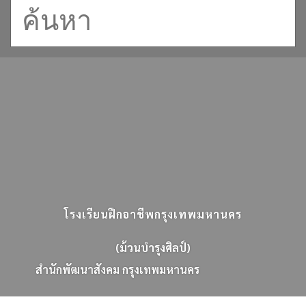
โรงเรียนฝึกอาชีพกรุงเทพมหานคร
(ม้วนบำรุงศิลป์)
ส
น
ก
พ
ฒ
น
า
ส
ง
ค
ม
ก
ร
ง
เ
ท
พ
ม
ห
า
น
ค
ร