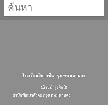
โรงเรียนฝึกอาชีพกรุงเทพมหานคร
(ม้วนบำรุงศิลป์)
ส
น
ก
พ
ฒ
น
า
ส
ง
ค
ม
ก
ร
ง
เ
ท
พ
ม
ห
า
น
ค
ร