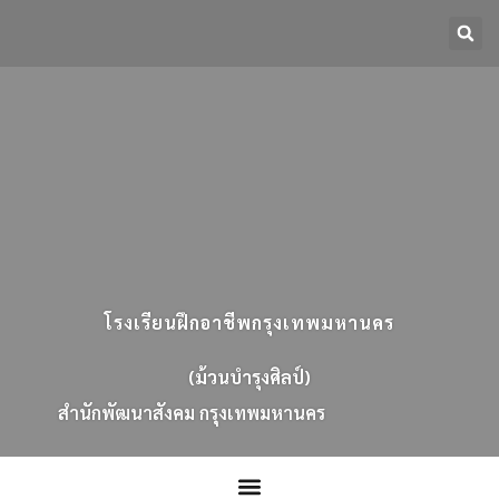
โรงเรียนฝึกอาชีพกรุงเทพมหานคร
(ม้วนบำรุงศิลป์)
ส
น
ก
พ
ฒ
น
า
ส
ง
ค
ม
ก
ร
ง
เ
ท
พ
ม
ห
า
น
ค
ร