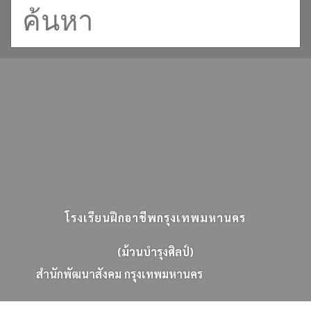
โรงเรียนฝึกอาชีพกรุงเทพมหานคร
(ม้วนบำรุงศิลป์)
ส
น
ก
พ
ฒ
น
า
ส
ง
ค
ม
ก
ร
ง
เ
ท
พ
ม
ห
า
น
ค
ร