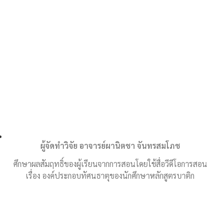
ผู้จัดทำวิจัย อาจารย์ผานิตชา จันทรสมโภช
สมัครเรียน
ศึกษาผลสัมฤทธิ์ของผู้เรียนจากการสอนโดยใช้สื่อวีดีโอการสอน
เรื่อง องค์ประกอบทัศนธาตุของนักศึกษาหลักสูตรบาติก