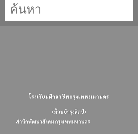
โรงเรียนฝึกอาชีพกรุงเทพมหานคร
(ม้วนบำรุงศิลป์)
ส
น
ก
พ
ฒ
น
า
ส
ง
ค
ม
ก
ร
ง
เ
ท
พ
ม
ห
า
น
ค
ร