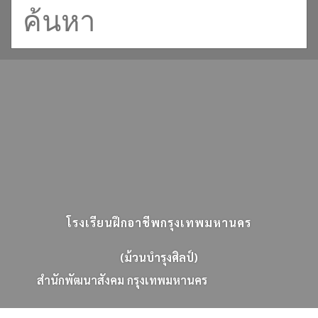
โรงเรียนฝึกอาชีพกรุงเทพมหานคร
(ม้วนบำรุงศิลป์)
ส
น
ก
พ
ฒ
น
า
ส
ง
ค
ม
ก
ร
ง
เ
ท
พ
ม
ห
า
น
ค
ร